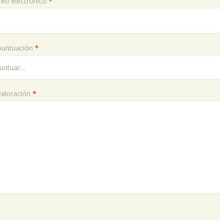
reo electrónico
*
puntuación
*
valoración
*