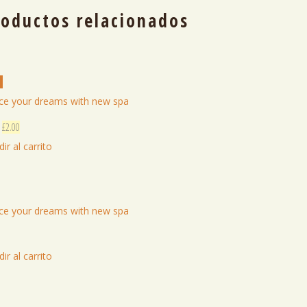
roductos relacionados
!
ice your dreams with new spa
El
El
£
2.00
precio
precio
ir al carrito
original
actual
era:
es:
£3.00.
£2.00.
ice your dreams with new spa
ir al carrito