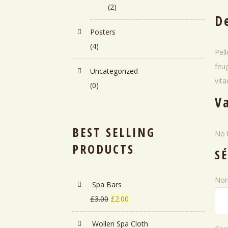
(2)
D
Posters
(4)
Pel
feug
Uncategorized
vita
(0)
V
BEST SELLING
No 
PRODUCTS
S
No
Spa Bars
El
El
£
3.00
£
2.00
precio
precio
Wollen Spa Cloth
original
actual