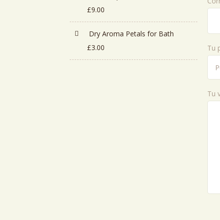
Cor
£
9.00
era:
es:
£3.00.
£2.00.
Dry Aroma Petals for Bath
£
3.00
Tu 
Tu 