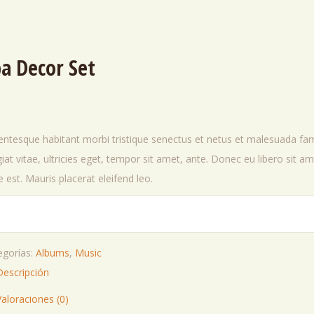
a Decor Set
lentesque habitant morbi tristique senectus et netus et malesuada fa
iat vitae, ultricies eget, tempor sit amet, ante. Donec eu libero sit
e est. Mauris placerat eleifend leo.
or
egorías:
Albums
,
Music
tidad
Descripción
Valoraciones (0)