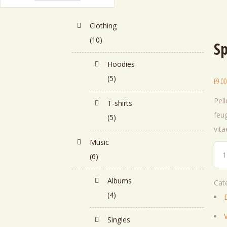
Clothing
(10)
Sp
Hoodies
(5)
£
9.00
Pel
T-shirts
feug
(5)
vita
Music
Spa
(6)
Dec
Set
Albums
Cat
can
(4)
Singles