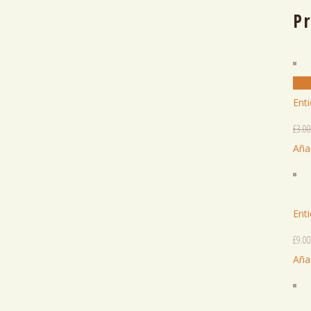
P
Sale
Ent
£
3.00
Añad
Ent
£
9.00
Añad