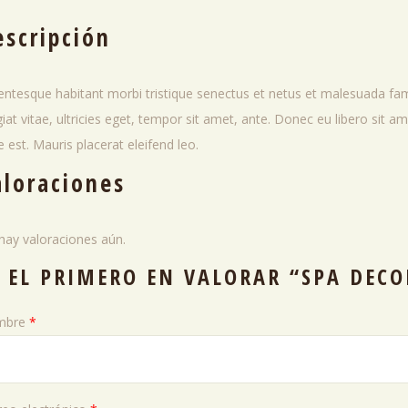
escripción
lentesque habitant morbi tristique senectus et netus et malesuada fa
iat vitae, ultricies eget, tempor sit amet, ante. Donec eu libero sit
e est. Mauris placerat eleifend leo.
aloraciones
hay valoraciones aún.
É EL PRIMERO EN VALORAR “SPA DECO
mbre
*