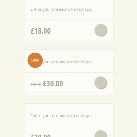
Entice your dreams with new spa
£
18.00
Sale!
Entice your dreams with new spa
El
El
£
30.00
£
35.00
precio
precio
original
actual
era:
es:
£35.00.
£30.00.
Entice your dreams with new spa