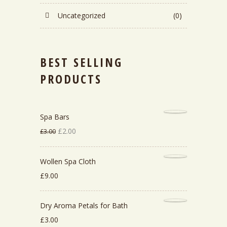
Uncategorized
(0)
BEST SELLING
PRODUCTS
Spa Bars
El
El
£
2.00
£
3.00
precio
precio
original
actual
Wollen Spa Cloth
era:
es:
£
9.00
£3.00.
£2.00.
Dry Aroma Petals for Bath
£
3.00