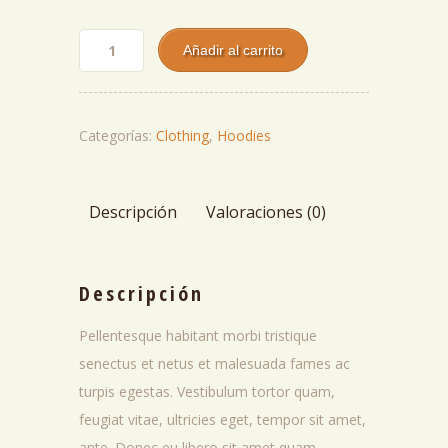
Ninja
Añadir al carrito
Silhouette
Categorías:
Clothing
,
Hoodies
cantidad
Descripción
Valoraciones (0)
Descripción
Pellentesque habitant morbi tristique
senectus et netus et malesuada fames ac
turpis egestas. Vestibulum tortor quam,
feugiat vitae, ultricies eget, tempor sit amet,
ante. Donec eu libero sit amet quam