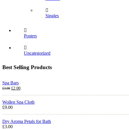
Singles
Posters
Uncategorized
Best Selling Products
Spa Bars
El
El
£
2.00
£
3.00
precio
precio
original
actual
Wollen Spa Cloth
era:
es:
£
9.00
£3.00.
£2.00.
Dry Aroma Petals for Bath
£
3.00