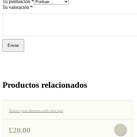
Tu puntuación
*
Tu valoración
*
Productos relacionados
Entice your dreams with new spa
£
20.00