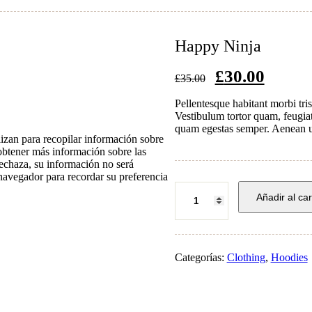
Happy Ninja
El
El
£
30.00
£
35.00
precio
precio
original
actual
Pellentesque habitant morbi tris
era:
es:
Vestibulum tortor quam, feugiat 
£35.00.
£30.00.
quam egestas semper. Aenean ult
lizan para recopilar información sobre
obtener más información sobre las
rechaza, su información no será
 navegador para recordar su preferencia
Happy
Añadir al car
Ninja
Categorías:
Clothing
,
Hoodies
cantidad