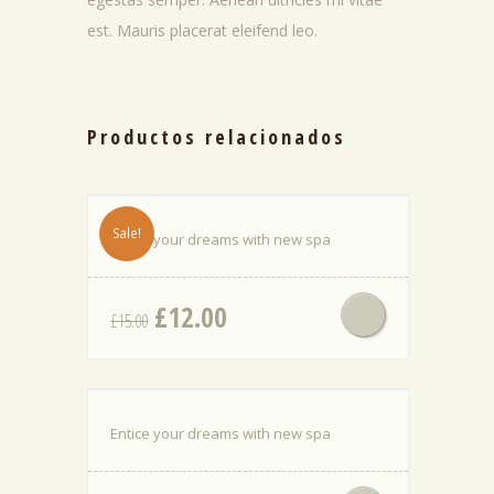
est. Mauris placerat eleifend leo.
Productos relacionados
Sale!
Entice your dreams with new spa
El
El
£
12.00
£
15.00
precio
precio
original
actual
era:
es:
£15.00.
£12.00.
Entice your dreams with new spa