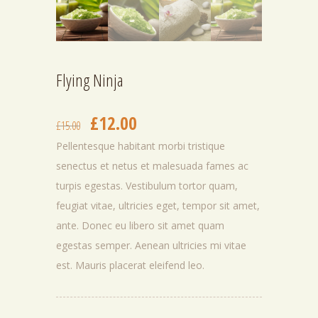
Flying Ninja
£
12.00
El
El
£
15.00
precio
precio
Pellentesque habitant morbi tristique
original
actual
senectus et netus et malesuada fames ac
era:
es:
turpis egestas. Vestibulum tortor quam,
£15.00.
£12.00.
feugiat vitae, ultricies eget, tempor sit amet,
ante. Donec eu libero sit amet quam
egestas semper. Aenean ultricies mi vitae
est. Mauris placerat eleifend leo.