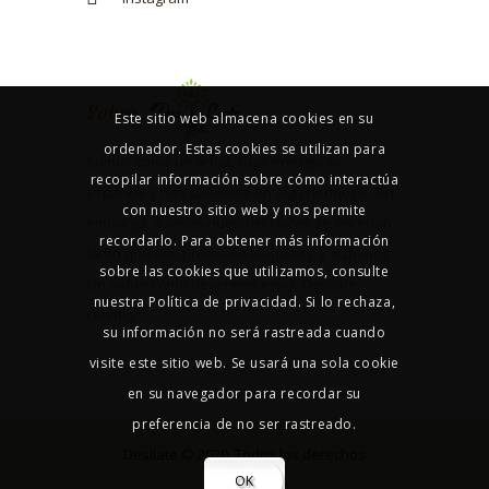
Sobre
Este sitio web almacena cookies en su
ordenador. Estas cookies se utilizan para
Somos como un árbol, cuya energía se
recopilar información sobre cómo interactúa
expande y nos convierte en algo hermoso. Sin
con nuestro sitio web y nos permite
embargo, a veces nuestras raíces se enredan
recordarlo. Para obtener más información
tanto que nos producen bloqueos, y sufrimos
sobre las cookies que utilizamos, consulte
sin saber cómo desenredarnos. Deslíate
nuestra Política de privacidad. Si lo rechaza,
conmigo.
su información no será rastreada cuando
visite este sitio web. Se usará una sola cookie
en su navegador para recordar su
preferencia de no ser rastreado.
Deslíate © 2020. Todos los derechos
OK
reservados.