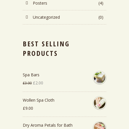
Posters
(4)
Uncategorized
(0)
BEST SELLING
PRODUCTS
Spa Bars
El
El
£
2.00
£
3.00
precio
precio
original
actual
Wollen Spa Cloth
era:
es:
£
9.00
£3.00.
£2.00.
Dry Aroma Petals for Bath