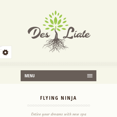
MENU
FLYING NINJA
Entice your dreams with new spa