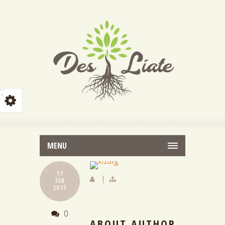
MENU
17
|
FEB
2015
0
ABOUT AUTHOR