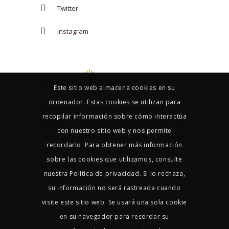
Twitter
Instagram
Sobre
Este sitio web almacena cookies en su
ordenador. Estas cookies se utilizan para
Somos como un árbol, cuya energía se
recopilar información sobre cómo interactúa
expande y nos convierte en algo hermoso. Sin
con nuestro sitio web y nos permite
embargo, a veces nuestras raíces se enredan
recordarlo. Para obtener más información
tanto que nos producen bloqueos, y sufrimos
sobre las cookies que utilizamos, consulte
sin saber cómo desenredarnos. Deslíate
nuestra Política de privacidad. Si lo rechaza,
conmigo.
su información no será rastreada cuando
visite este sitio web. Se usará una sola cookie
en su navegador para recordar su