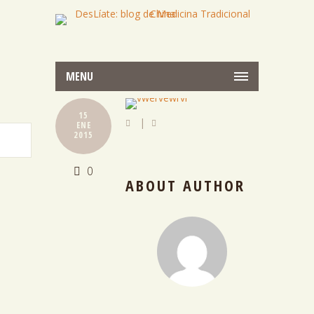
MENU
15
|
ENE
2015
0
ABOUT AUTHOR