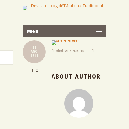
MENU
22
aliatranslations
|
AGO
2014
0
ABOUT AUTHOR