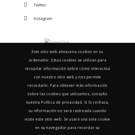
Twitter
Instagram
Sobre
Este sitio web almacena cookies en su
ordenador. Estas cookies se utilizan para
Somos como un árbol, cuya energía se
recopilar información sobre cómo interactúa
expande y nos convierte en algo hermoso. Sin
con nuestro sitio web y nos permite
embargo, a veces nuestras raíces se enredan
recordarlo. Para obtener más información
tanto que nos producen bloqueos, y sufrimos
sobre las cookies que utilizamos, consulte
sin saber cómo desenredarnos. Deslíate
nuestra Política de privacidad. Si lo rechaza,
conmigo.
su información no será rastreada cuando
visite este sitio web. Se usará una sola cookie
en su navegador para recordar su