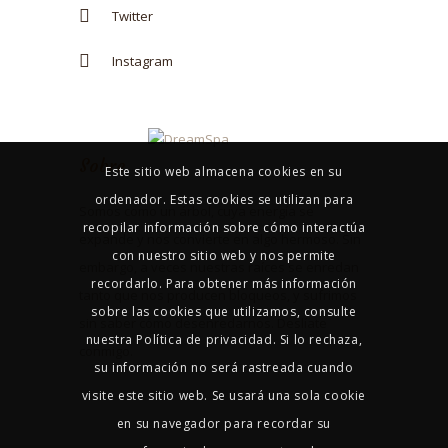
Twitter
Instagram
Sobre
Este sitio web almacena cookies en su
ordenador. Estas cookies se utilizan para
Somos como un árbol, cuya energía se
recopilar información sobre cómo interactúa
expande y nos convierte en algo hermoso. Sin
con nuestro sitio web y nos permite
embargo, a veces nuestras raíces se enredan
recordarlo. Para obtener más información
tanto que nos producen bloqueos, y sufrimos
sobre las cookies que utilizamos, consulte
sin saber cómo desenredarnos. Deslíate
nuestra Política de privacidad. Si lo rechaza,
conmigo.
su información no será rastreada cuando
visite este sitio web. Se usará una sola cookie
en su navegador para recordar su