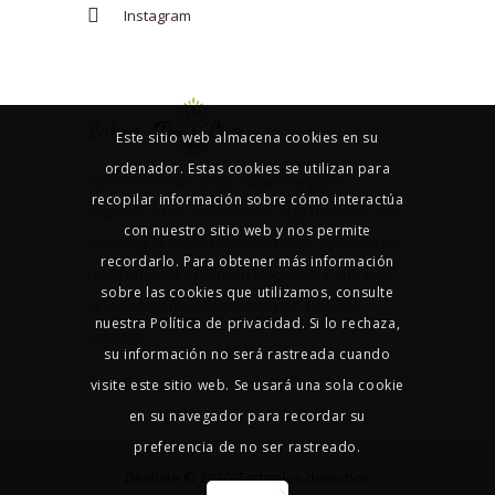
Instagram
Sobre
Este sitio web almacena cookies en su
ordenador. Estas cookies se utilizan para
Somos como un árbol, cuya energía se
recopilar información sobre cómo interactúa
expande y nos convierte en algo hermoso. Sin
con nuestro sitio web y nos permite
embargo, a veces nuestras raíces se enredan
recordarlo. Para obtener más información
tanto que nos producen bloqueos, y sufrimos
sobre las cookies que utilizamos, consulte
sin saber cómo desenredarnos. Deslíate
nuestra Política de privacidad. Si lo rechaza,
conmigo.
su información no será rastreada cuando
visite este sitio web. Se usará una sola cookie
en su navegador para recordar su
preferencia de no ser rastreado.
Deslíate © 2020. Todos los derechos