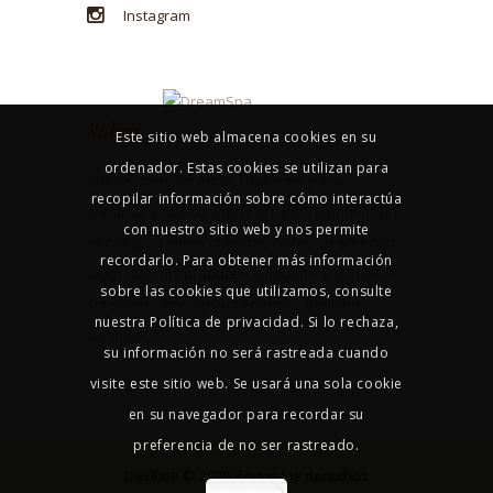
Instagram
Sobre
Este sitio web almacena cookies en su
ordenador. Estas cookies se utilizan para
Somos como un árbol, cuya energía se
recopilar información sobre cómo interactúa
expande y nos convierte en algo hermoso. Sin
con nuestro sitio web y nos permite
embargo, a veces nuestras raíces se enredan
recordarlo. Para obtener más información
tanto que nos producen bloqueos, y sufrimos
sobre las cookies que utilizamos, consulte
sin saber cómo desenredarnos. Deslíate
nuestra Política de privacidad. Si lo rechaza,
conmigo.
su información no será rastreada cuando
visite este sitio web. Se usará una sola cookie
en su navegador para recordar su
preferencia de no ser rastreado.
Deslíate © 2020. Todos los derechos