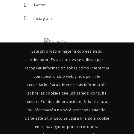
Twitter
Instagram
Sobre
Este sitio web almacena cookies en su
ordenador. Estas cookies se utilizan para
Somos como un árbol, cuya energía se
recopilar información sobre cómo interactúa
expande y nos convierte en algo hermoso. Sin
con nuestro sitio web y nos permite
embargo, a veces nuestras raíces se enredan
recordarlo. Para obtener más información
tanto que nos producen bloqueos, y sufrimos
sobre las cookies que utilizamos, consulte
sin saber cómo desenredarnos. Deslíate
nuestra Política de privacidad. Si lo rechaza,
conmigo.
su información no será rastreada cuando
visite este sitio web. Se usará una sola cookie
en su navegador para recordar su