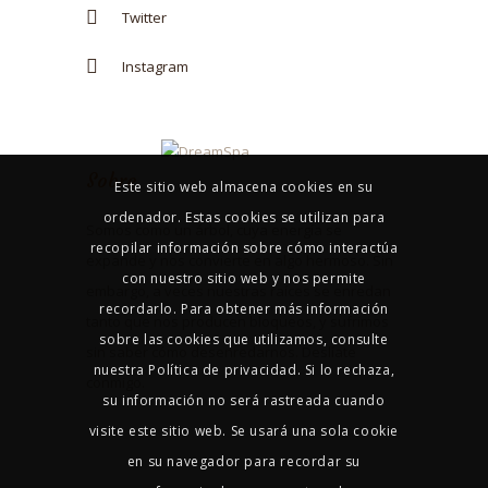
Twitter
Instagram
Sobre
Este sitio web almacena cookies en su
ordenador. Estas cookies se utilizan para
Somos como un árbol, cuya energía se
recopilar información sobre cómo interactúa
expande y nos convierte en algo hermoso. Sin
con nuestro sitio web y nos permite
embargo, a veces nuestras raíces se enredan
recordarlo. Para obtener más información
tanto que nos producen bloqueos, y sufrimos
sobre las cookies que utilizamos, consulte
sin saber cómo desenredarnos. Deslíate
nuestra Política de privacidad. Si lo rechaza,
conmigo.
su información no será rastreada cuando
visite este sitio web. Se usará una sola cookie
en su navegador para recordar su