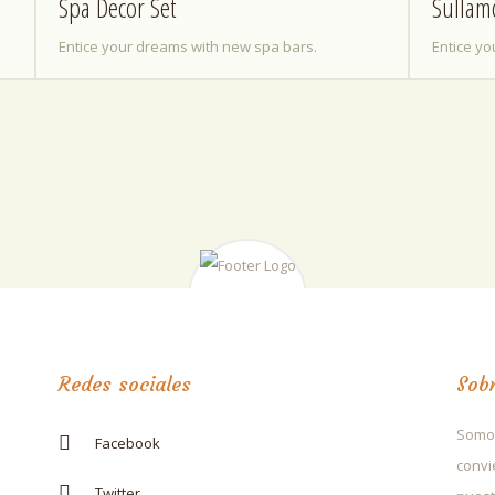
Spa Decor Set
Sullam
Entice your dreams with new spa bars.
Entice y
Redes sociales
Sob
Somos
Facebook
convi
Twitter