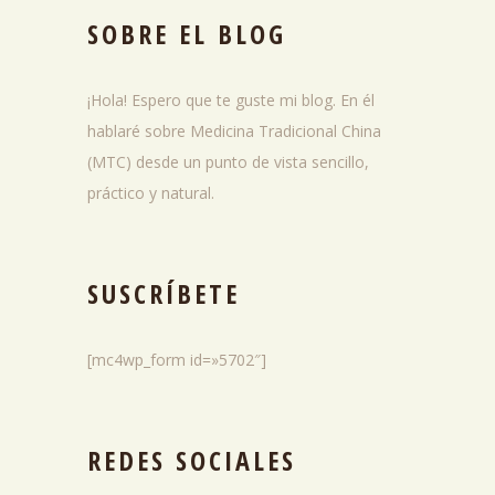
SOBRE EL BLOG
¡Hola! Espero que te guste mi blog. En él
hablaré sobre Medicina Tradicional China
(MTC) desde un punto de vista sencillo,
práctico y natural.
SUSCRÍBETE
[mc4wp_form id=»5702″]
REDES SOCIALES